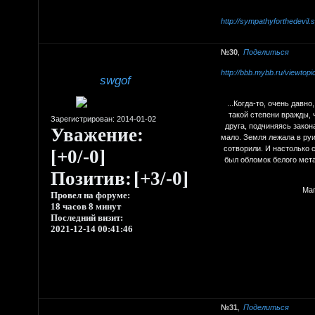
http://sympathyforthedevil
30
Поделиться
http://bbb.mybb.ru/viewto
swgof
...Когда-то, очень давн
такой степени вражды, 
Зарегистрирован
: 2014-01-02
друга, подчиняясь закон
Уважение:
мало. Земля лежала в руи
сотворили. И настолько 
[+0/-0]
был обломок белого мета
Позитив:
[+3/-0]
Маг
Провел на форуме:
18 часов 8 минут
Последний визит:
2021-12-14 00:41:46
31
Поделиться