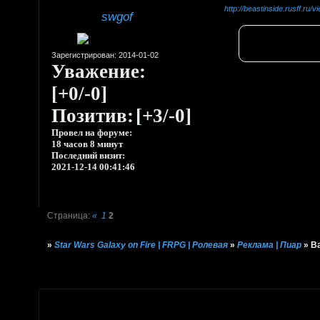
http://beastinside.rusff.ru
swgof
Зарегистрирован
: 2014-01-02
Уважение:
[+0/-0]
Позитив:
[+3/-0]
Провел на форуме:
18 часов 8 минут
Последний визит:
2021-12-14 00:41:46
Страница:
«
1
2
»
Star Wars Galaxy on Fire | FRPG | Ролевая
»
Реклама | Пиар
»
В