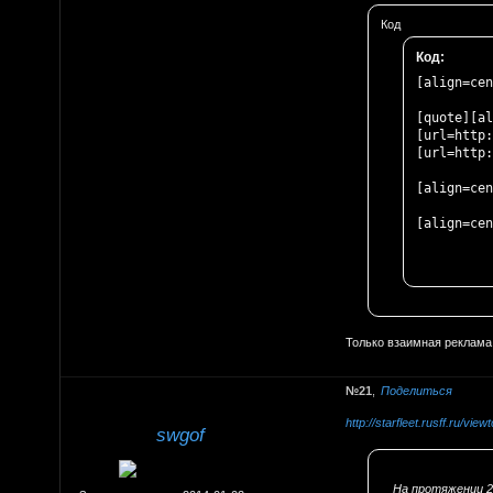
Код
Код:
[align=cen
[quote][al
[url=http:
[url=http:
[align=cen
[align=cen
Только взаимная реклама
21
Поделиться
http://starfleet.rusff.ru/vi
swgof
На протяжении 2