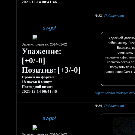
2021-12-14 00:41:46
23
Поделиться
swgof
В далёкой-далёко
война между Гал
Зарегистрирован
: 2014-01-02
Владыка, в
Уважение:
очевидно, 
переделе сфер вли
[+0/-0]
галактическом по
погрузить всю Г
Позитив:
[+3/-0]
равновесие Силы. 
Провел на форуме:
18 часов 8 минут
Последний визит:
2021-12-14 00:41:46
http://swspiral.rolevaya.in
24
Поделиться
swgof
Зарегистрирован
: 2014-01-02