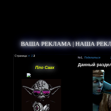
ВАША РЕКЛАМА | НАША РЕК
Страница:
«
1
2
1
Поделиться
Данный раздел
Пло Саах