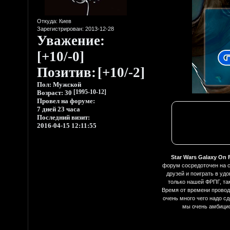
Откуда:
Киев
Зарегистрирован
: 2013-12-28
Уважение:
[+10/-0]
Позитив:
[+10/-2]
Пол:
Мужской
Возраст:
30
[1995-10-12]
Провел на форуме:
7 дней 23 часа
Последний визит:
2016-04-15 12:11:55
Star Wars Galaxy On F
форум сосредоточен на сб
друзей и поиграть в уд
только нашей ФРПГ, так
Время от времени провод
очень много чего надо с
мы очень амбицио