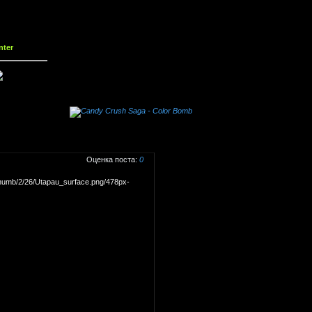
nter
0