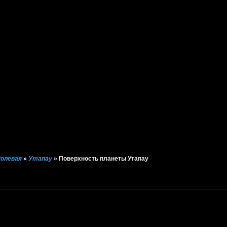
 Ролевая
»
Утапау
»
Поверхность планеты Утапау