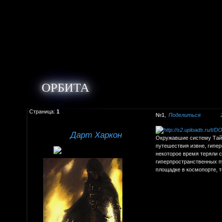
ОРБИТА
Страница:
1
1
Поделиться
Дарт Харкон
Окружавшие систему Тайт
путешествия извне, гипе
некоторое время теряли 
гиперпространственных п
площадке в космопорте, 