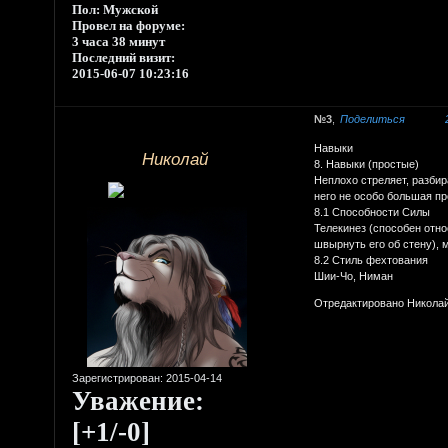
Пол:
Мужской
Провел на форуме:
3 часа 38 минут
Последний визит:
2015-06-07 10:23:16
3
Поделиться
Навыки
Николай
8. Навыки (простые)
Неплохо стреляет, разбир
него не особо большая п
8.1 Способности Силы
Телекинез (способен отно
швырнуть его об стену), 
8.2 Стиль фехтования
Шии-Чо, Ниман
Отредактировано Николай 
Зарегистрирован
: 2015-04-14
Уважение:
[+1/-0]