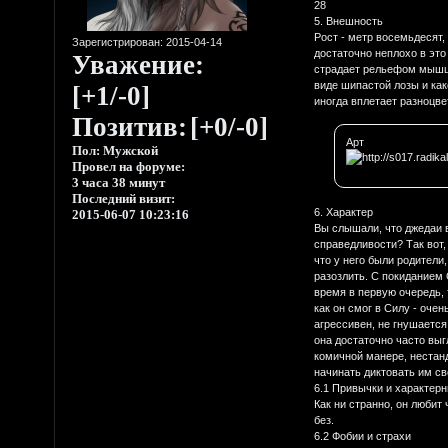
28
5. Внешность
Рост - метр восемьдесят,
Зарегистрирован
: 2015-04-14
достаточно неплохо в это
Уважение:
страдает рельефом мышц т
виде шипастой лозы и как
[+1/-0]
иногда вплетает разноцве
Позитив:
[+0/-0]
Арт
Пол:
Мужской
Провел на форуме:
3 часа 38 минут
Последний визит:
6. Характер
2015-06-07 10:23:16
Вы слышали, что джедаи 
справедливости? Так вот,
что у него были родители
разозлить. С покиданием 
время в первую очередь, т
как он смог в Силу - оче
агрессивен, не гнушается
она достаточно часто выг
комичной манере, нестанд
начинать диктовать им св
6.1 Привычки и характер
Как ни странно, он любит 
без.
6.2 Фобии и страхи