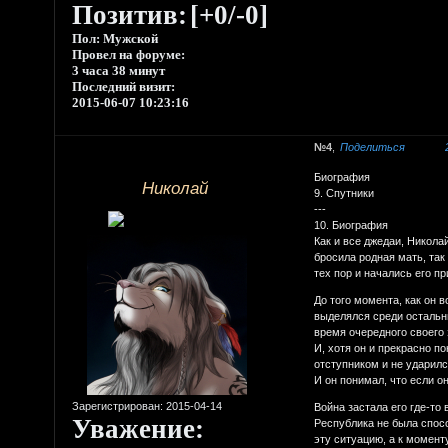
Позитив:
[+0/-0]
Пол:
Мужской
Провел на форуме:
3 часа 38 минут
Последний визит:
2015-06-07 10:23:16
4
Поделиться
Биография
Николай
9. Спутники
---
10. Биография
Как и все джедаи, Николай
бросила родная мать, так
тех пор и начались его п
До того момента, как он 
выделялся среди остальны
время очередного своего 
И, хотя он и прекрасно по
отступником и не ударился
И он понимал, что если о
Зарегистрирован
: 2015-04-14
Война застала его где-то
Уважение:
Республика не была спос
эту ситуацию, а к момент