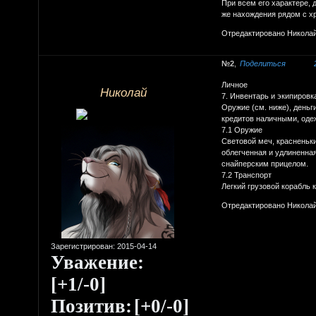
При всем его характере, 
же нахождения рядом с хр
Отредактировано Николай 
2
Поделиться
Личное
Николай
7. Инвентарь и экипировк
Оружие (см. ниже), деньг
кредитов наличными, одеж
7.1 Оружие
Световой меч, красненьки
облегченная и удлиненная
снайперским прицелом.
7.2 Транспорт
Легкий грузовой корабль 
Отредактировано Николай 
Зарегистрирован
: 2015-04-14
Уважение:
[+1/-0]
Позитив:
[+0/-0]