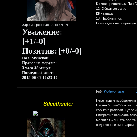
Ко мне пришел сам Пло 
12. Обратная связь
ВК - rattatah
13. Пробный пост
Если надо - не побрезгую,
Зарегистрирован
: 2015-04-14
Уважение:
[+1/-0]
Позитив:
[+0/-0]
Пол:
Мужской
Провел на форуме:
3 часа 38 минут
Последний визит:
2015-06-07 10:23:16
6
Поделиться
Перетащите изображение 
Silenthunter
Насчет "стиля" боя: нет т
события ролевой. Тут реч
Биография написана лако
молнию Силы, это все-так
подробности биографии.