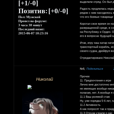
[+1/-0]
выделили отряд. Он был д
Радость продлилась недол
Позитив:
[+0/-0]
рядом с ним находилось в
Пол:
Мужской
что его боевые товарищи 
Провел на форуме:
Коротал свое время он н
3 часа 38 минут
развращенной среде, в со
Последний визит:
на Республику и Орден. О
2015-06-07 10:23:16
его в вопросах будущей к
Итак, игру наш катар нач
транспортный корабль, ис
своего судна, дрейфуя во
Отредактировано Николай 
5
Поделиться
Прочее
Николай
11. Предпочтения к игре
Лично мне достаточно инт
не имеющих вообще никаки
полагаю, нет. А вообще я
11.1 Ваш ролевой стаж
Ну, уже порядка 5-6 лет,
11.2 Активность
А как попросят так и при
11.3 Откуда узнали о нас