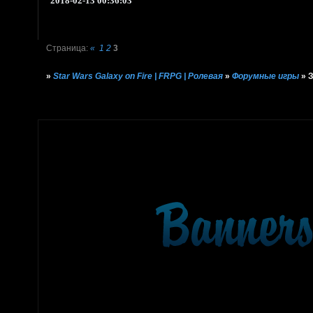
2018-02-13 00:36:03
Страница:
«
1
2
3
»
Star Wars Galaxy on Fire | FRPG | Ролевая
»
Форумные игры
»
З