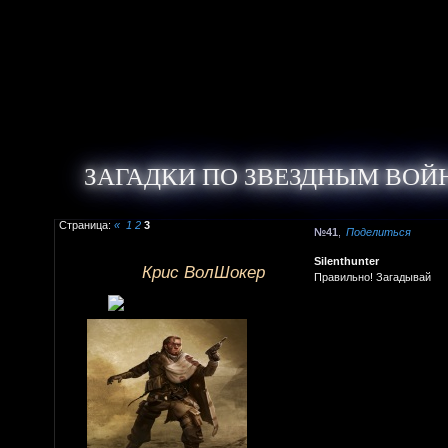
ЗАГАДКИ ПО ЗВЕЗДНЫМ ВО
Страница:
«
1
2
3
41
Поделиться
Silenthunter
Крис ВолШокер
Правильно! Загадывай