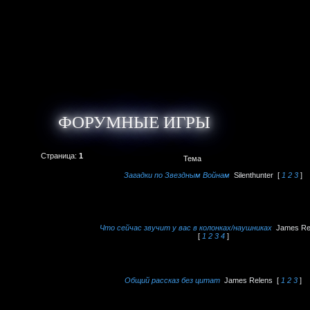
ФОРУМНЫЕ ИГРЫ
Страница:
1
Тема
Загадки по Звездным Войнам
Silenthunter
[
1
2
3
]
Что сейчас звучит у вас в колонках/наушниках
James Re
[
1
2
3
4
]
Общий рассказ без цитат
James Relens
[
1
2
3
]