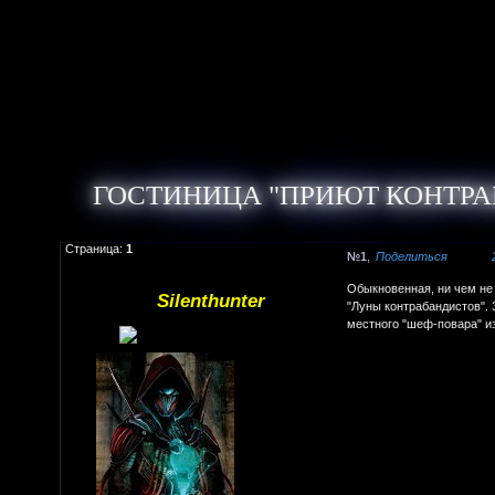
ГОСТИНИЦА "ПРИЮТ КОНТРА
Страница:
1
1
Поделиться
Обыкновенная, ни чем не
Silenthunter
"Луны контрабандистов".
местного "шеф-повара" из