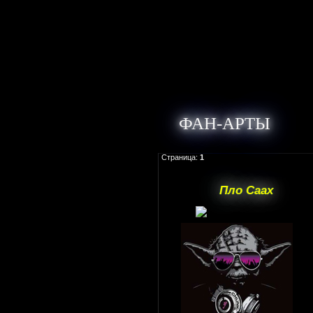
ФАН-АРТЫ
Страница:
1
Пло Саах