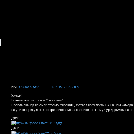
]
2
Поделиться
2014-01-11 22:26:50
Ухехе!)
Решил выложить свои "творения".
Правда сканер не смог отремонтировать, фоткал на телефон. А на нем камера 
не учился, рисую без профессиональных навыков, поэтому чур дерьмом не по
Джей
Джей