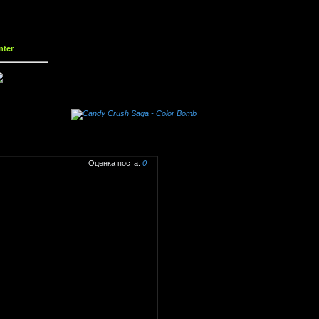
nter
0