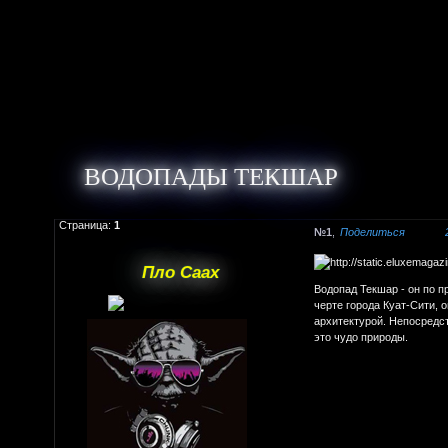
ВОДОПАДЫ ТЕКШАР
Страница:
1
1
Поделиться
Пло Саах
Водопад Текшар - он по 
черте города Куат-Сити,
архитектурой. Непосредс
это чудо природы.