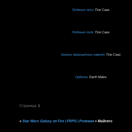
Ледяные леса
Пло Саах
Ледяные поля
Пло Саах
Залежи драгоценных камней
Пло Саах
Орбита
Darth Malos
Страница:
1
»
Star Wars Galaxy on Fire | FRPG | Ролевая
»
Майгито