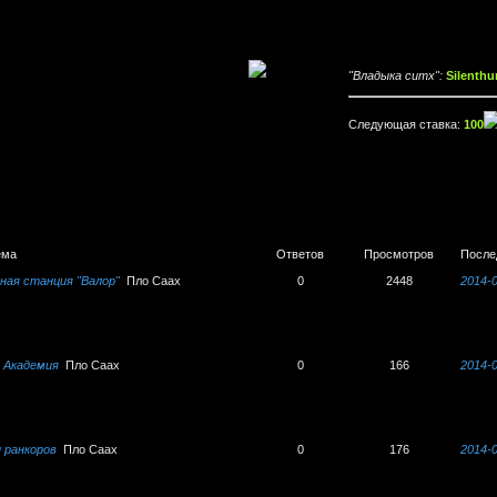
"Владыка ситх":
Silenthu
Следующая ставка:
100
ема
Ответов
Просмотров
После
ная станция "Валор"
Пло Саах
0
2448
2014-0
 Академия
Пло Саах
0
166
2014-0
 ранкоров
Пло Саах
0
176
2014-0