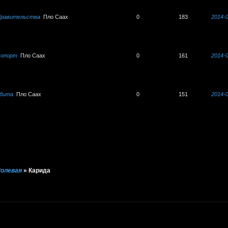
Правительства
Пло Саах
0
183
2014-0
мопорт
Пло Саах
0
161
2014-0
бита
Пло Саах
0
151
2014-0
 Ролевая
»
Карида