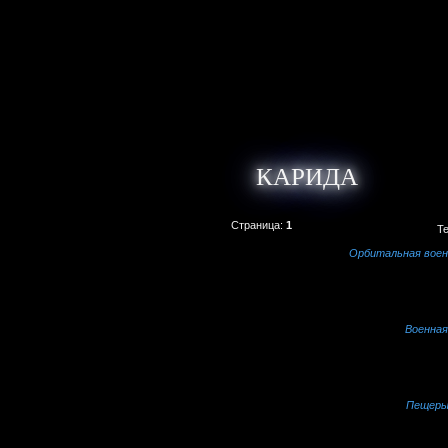
КАРИДА
Страница:
1
Т
Орбитальная воен
Военная
Пещеры