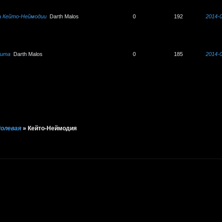
а Кейто-Неймодии
Darth Malos
0
192
2014-0
ита
Darth Malos
0
185
2014-0
 Ролевая
»
Кейто-Неймодия