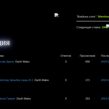
"Владыка ситх":
Silenthu
Следующая ставка:
100
ДИЯ
ема
Ответов
Просмотров
После
ская Арена
Darth Malos
0
656
2014-0
одству дроидов серии В-1
Darth Malos
0
171
2014-0
ута Ганрея
Darth Malos
0
253
2014-0