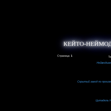
КЕЙТО-НЕЙМО
Страница:
1
Т
Неймодиан
Скрытый завод по произв
Цитадель Н